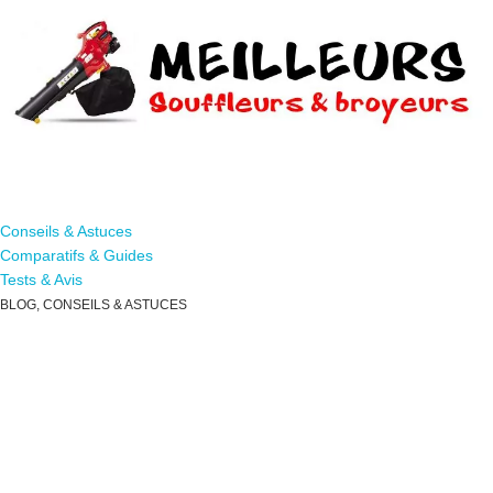
Passer
ce
contenu
Souffleur-Broyeur.com
Comparatifs & Conseils Jardin
Conseils & Astuces
Comparatifs & Guides
Tests & Avis
BLOG, CONSEILS & ASTUCES